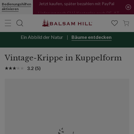
Bedienungshilfen
Jetzt kaufen, später bezahlen mit PayPal
aktivieren
Lieferung nach CH | Kostenlos nach DE, AT
und NL
Ein Abbild der Natur
Bäume entdecken
Vintage-Krippe in Kuppelform
3.2
(5)