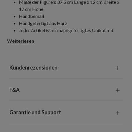
Maße der Figuren: 37,5 cm Länge x 12 cm Breite x
17 cm Höhe
Handbemalt
Handgefertigt aus Harz
Jeder Artikel ist ein handgefertigtes Unikat mit
leichten Variationen
Weiterlesen
Nur zur Innennutzung geeignet
Kundenrezensionen
F&A
Garantie und Support