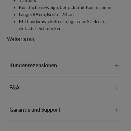
12 Stück
Künstlichen Zweige, beflockt mit Kunstschnee
Länge: 89 cm, Breite: 23 cm
Mit handumwickelten, biegsamen Stielen für
einfaches Schmücken
Geeignet für Innenräume und überdachte
Weiterlesen
Außenbereiche
Kundenrezensionen
F&A
Garantie und Support