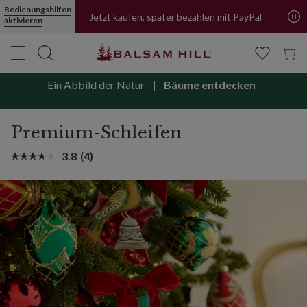
Bedienungshilfen
Jetzt kaufen, später bezahlen mit PayPal
aktivieren
Ein Abbild der Natur
Bäume entdecken
Premium-Schleifen
3.8
(4)