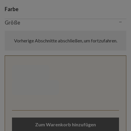
Variant selection
Farbe
−
Größe
Vorherige Abschnitte abschließen, um fortzufahren.
Zum Warenkorb hinzufügen