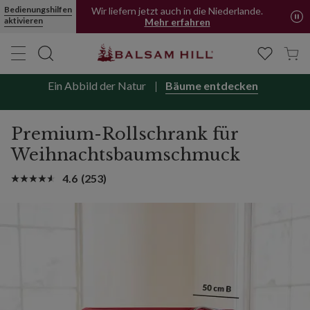
Bedienungshilfen
Wir liefern jetzt auch in die Niederlande.
aktivieren
Mehr erfahren
Ein Abbild der Natur
Bäume entdecken
Premium-Rollschrank für
Weihnachtsbaumschmuck
4.6
(253)