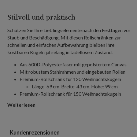
Stilvoll und praktisch
Schützen Sie Ihre Lieblingselemente nach den Festtagen vor
Staub und Beschädigung. Mit diesen Rollschränken zur
schnellen und einfachen Aufbewahrung bleiben Ihre
kostbaren Kugeln jahrelang in tadellosem Zustand.
Aus 600D-Polyesterfaser mit gepolstertem Canvas
Mit robustem Stahlrahmen und eingebauten Rollen
Premium-Rollschrank für 120 Weihnachtskugeln
Länge: 69 cm, Breite: 43 cm, Höhe: 99 cm
Premium-Rollschrank für 150 Weihnachtskugeln
Länge: 68 cm, Breite: 51 cm, Höhe: 93 cm
Weiterlesen
Mit herausziehbaren Schubfächern mit Griffen
Mit säurefreien, gefütterten Trennwänden und einer
Vordertasche
Kundenrezensionen