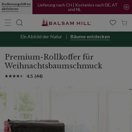
Bedienungshilfen
Lieferung nach CH | Kostenlos nach DE, AT
aktivieren
und NL
Ein Abbild der Natur
Bäume entdecken
Premium-Rollkoffer für
Weihnachtsbaumschmuck
4.5
(44)