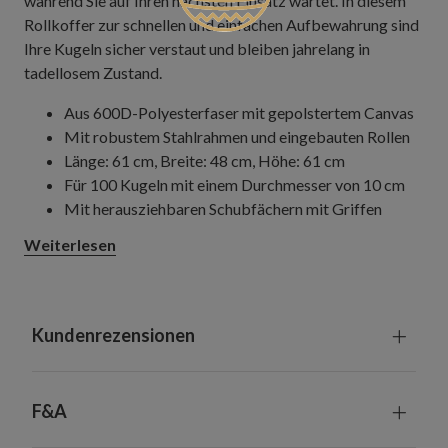
während Sie auf Ihren nächsten Einsatz wartet. In diesem
Rollkoffer zur schnellen und einfachen Aufbewahrung sind
Ihre Kugeln sicher verstaut und bleiben jahrelang in
tadellosem Zustand.
Aus 600D-Polyesterfaser mit gepolstertem Canvas
Mit robustem Stahlrahmen und eingebauten Rollen
Länge: 61 cm, Breite: 48 cm, Höhe: 61 cm
Für 100 Kugeln mit einem Durchmesser von 10 cm
Mit herausziehbaren Schubfächern mit Griffen
Mit säurefreien, gefütterten Trennwänden und einer
Weiterlesen
Vordertasche
Kundenrezensionen
F&A