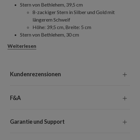
Stern von Bethlehem, 39,5 cm
8-zackiger Stern in Silber und Gold mit
längerem Schweif
Höhe: 39,5 cm, Breite: 5 cm
Stern von Bethlehem, 30 cm
8-zackiger Stern in Silber und Gold
Weiterlesen
Höhe: 30 cm, Breite: 5 cm
Klassischer Stern, 25 cm
Goldener Besatz mit goldenen und
perlmuttfarbenen Akzenten
Kundenrezensionen
Höhe: 25 cm, Breite: 8 cm
Baumspitze aus Eisen, verziert mit Pailletten, Perlen,
Glitter und Stoff
F&A
Halterung und Kabelbinder zur Befestigung am Baum
inbegriffen
Nur zur Innennutzung geeignet
Garantie und Support