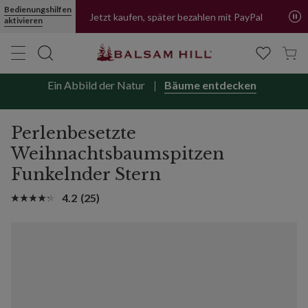
Bedienungshilfen
Jetzt kaufen, später bezahlen mit PayPal
aktivieren
Ein Abbild der Natur
Bäume entdecken
Perlenbesetzte
Weihnachtsbaumspitzen
Funkelnder Stern
4.2
(25)