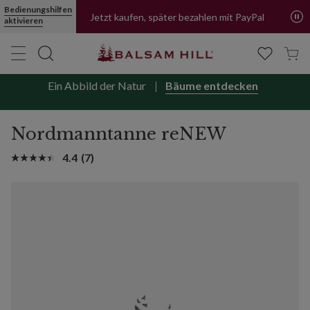
Bedienungshilfen
Jetzt kaufen, später bezahlen mit PayPal
aktivieren
Ein Abbild der Natur
Bäume entdecken
Nordmanntanne reNEW
4.4
(7)