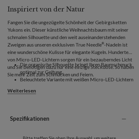
Inspiriert von der Natur
Fangen Sie die ungezügelte Schönheit der Gebirgsketten
Yukons ein. Dieser künstliche Weihnachtsbaum mit seiner
schmalen Silhouette und den weit auseinanderstehenden
Zweigen aus unseren exklusiven True Needle
-Nadeln ist
®
eine wunderschöne Kulisse für elegante Kugeln. Hunderte
von Micro-LED-Lichtern sorgen für ein bezauberndes Licht
Die organische Silhouette bringt Ihren Baumschmuck
und Sie benötigen dazu nur eine einzige Steckdose. So haben
optimal zur Geltung.
Sie mehr Zeit zum Schmücken und Feiern.
Beleuchtete Variante mit weißen Micro-LED-Lichtern
Weiterlesen
Spezifikationen
Bitte treffen Sie oben Ihre Auswahl, um weitere