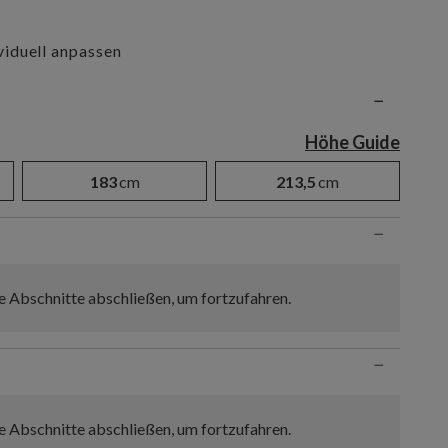
iduell anpassen
n
−
Höhe Guide
183
cm
213,5
cm
−
e Abschnitte abschließen, um fortzufahren.
−
e Abschnitte abschließen, um fortzufahren.