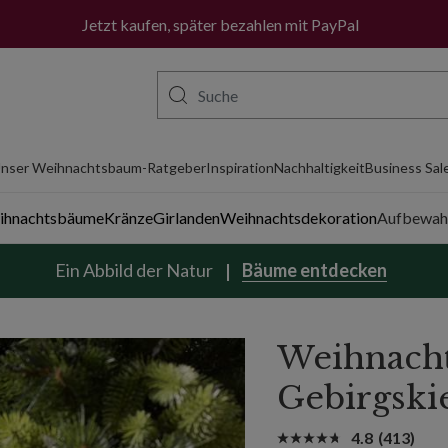
Jetzt kaufen, später bezahlen mit PayPal
nser Weihnachtsbaum-Ratgeber
Inspiration
Nachhaltigkeit
Business Sal
eihnachtsbäume
Kränze
Girlanden
Weihnachtsdekoration
Aufbewah
Ein Abbild der Natur
Bäume entdecken
Weihnach
Gebirgski
4.8
(413)