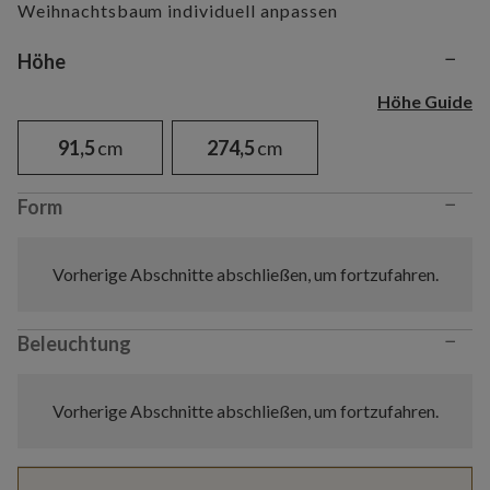
Weihnachtsbaum individuell anpassen
−
Variant selection
Höhe
Höhe Guide
91,5
cm
274,5
cm
−
Form
Vorherige Abschnitte abschließen, um fortzufahren.
−
Beleuchtung
Vorherige Abschnitte abschließen, um fortzufahren.