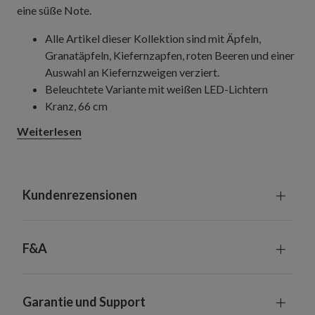
eine süße Note.
Alle Artikel dieser Kollektion sind mit Äpfeln,
Granatäpfeln, Kiefernzapfen, roten Beeren und einer
Auswahl an Kiefernzweigen verziert.
Beleuchtete Variante mit weißen LED-Lichtern
Kranz, 66 cm
Höhe: 22,9 cm
Weiterlesen
Girlande, 305 cm, einzeln und im Zweierpack
Jeweils 30 cm breit
Die Basis bildet ein Ring aus Rebzweigen.
Jeder Artikel erfordert 4 Batterien der Größe AA
Kundenrezensionen
(nicht enthalten)
Eingebaute Zeitschaltung; 6 Stunden eingeschaltet,
18 Stunden ausgeschaltet
F&A
Geeignet für Innenräume und Außenbereiche
Garantie und Support