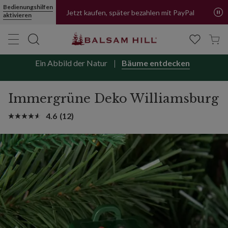
Immergrüne Deko „Williamsburg“ | Balsam Hill
Bedienungshilfen
Jetzt kaufen, später bezahlen mit PayPal
aktivieren
Ein Abbild der Natur
Bäume entdecken
Immergrüne Deko Williamsburg
4.6
(12)