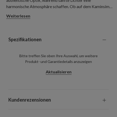
authentische Optik, während sanfte Lichter eine
harmonische Atmosphäre schaffen. Ob auf dem Kaminsims,
im Eingangsbereich oder auf der Veranda – bereiten Sie
Weiterlesen
Familie und Gästen einen eleganten, warmen Empfang.
Spezifikationen
Bitte treffen Sie oben Ihre Auswahl, um weitere
Produkt- und Garantiedetails anzuzeigen
Aktualisieren
Kundenrezensionen