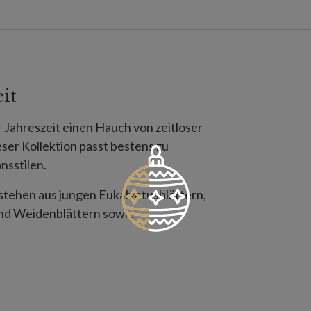
it
 Jahreszeit einen Hauch von zeitloser
eser Kollektion passt bestens zu
nsstilen.
bestehen aus jungen Eukalyptusblättern,
und Weidenblättern sowie