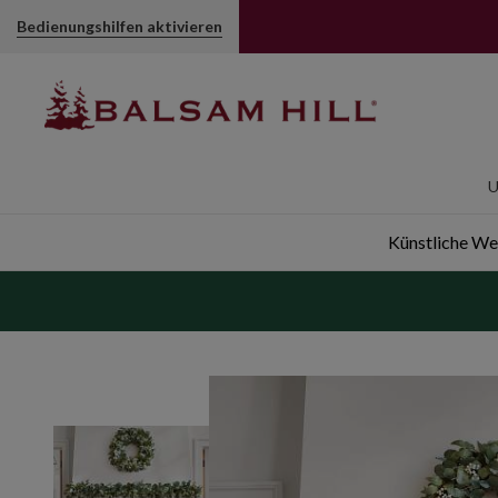
Immergrüne Deko mit Eukalyptus und gemischten Zweigen
Bedienungshilfen aktivieren
U
Künstliche W