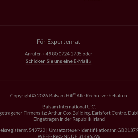
Für Expertenrat
Anrufen
+49 80 0724 1735
oder
Schicken Sie uns eine E-Mail »
Copyright© 2026 Balsam Hill
Alle Rechte vorbehalten.
®
Balsam International U.C.
getragener Firmensitz: Arthur Cox Building, Earlsfort Centre, Dubl
Eingetragen in der Republik Irland
lsregisternr. 549722 | Umsatzsteuer-Identifikationsnr. GB213
WEEE-Reg.-Nr. DE 31486596