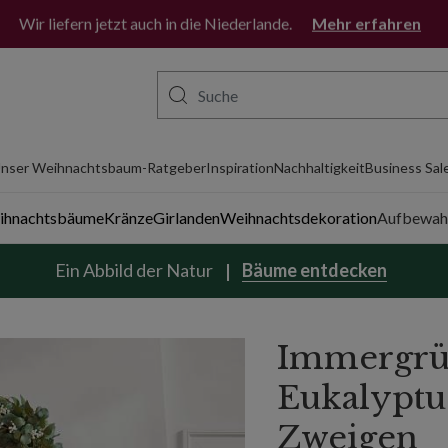
 | Balsam Hill
Wir liefern jetzt auch in die Niederlande.
Mehr erfahren
nser Weihnachtsbaum-Ratgeber
Inspiration
Nachhaltigkeit
Business Sal
eihnachtsbäume
Kränze
Girlanden
Weihnachtsdekoration
Aufbewah
Ein Abbild der Natur
Bäume entdecken
Immergrü
Eukalyptu
Zweigen