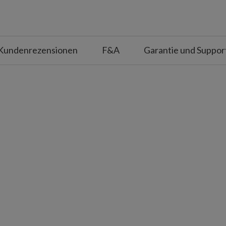
ebzweigen.
Kundenrezensionen
F&A
Garantie und Suppor
igtes Unikat mit leichten Variationen.
überdachte Außenbereiche