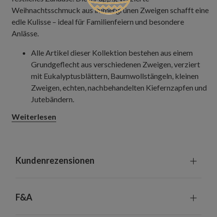
Weihnachtsschmuck aus immergrünen Zweigen schafft eine
edle Kulisse – ideal für Familienfeiern und besondere
Anlässe.
Alle Artikel dieser Kollektion bestehen aus einem
Grundgeflecht aus verschiedenen Zweigen, verziert
mit Eukalyptusblättern, Baumwollstängeln, kleinen
Zweigen, echten, nachbehandelten Kiefernzapfen und
Jutebändern.
Beleuchtung: warmweiße LED-Lichter
Weiterlesen
Kranz, 71 cm
Höhe: 18 cm
Erfordert 2 Batterien der Größe D (nicht
enthalten)
Kundenrezensionen
Girlande, 183 cm
Breite: 36 cm
Erfordert 2 Batterien der Größe D (nicht
F&A
enthalten)
Hängegesteck