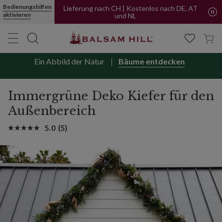
Immergrüne Deko „Kiefer“ für den Außenbereich | Balsam Hill
Bedienungshilfen
Lieferung nach CH | Kostenlos nach DE, AT
aktivieren
und NL
Ein Abbild der Natur
Bäume entdecken
Immergrüne Deko Kiefer für den
Außenbereich
5.0
(5)