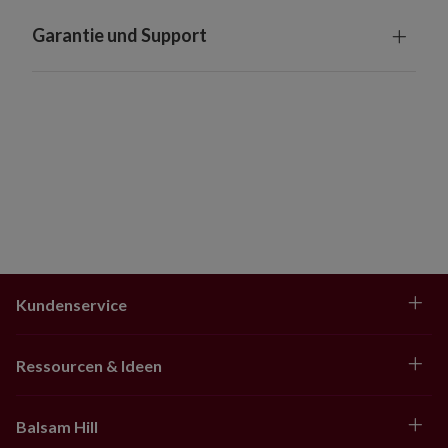
Länge: 91 cm, Breite: 41 cm
Garantie und Support
Erfordert 3 Batterien der Größe AA (nicht
enthalten)
Gesteck im Topf
Länge: 81 cm, Breite: 61 cm
Erfordert 2 Batterien der Größe D (nicht
enthalten)
Mit einem Ständer aus Glasfaserkunststoff;
Höhe: 29 cm, Durchmesser: 28 cm
Eingebaute Zeitschaltung; 6 Stunden
eingeschaltet, 18 Stunden ausgeschaltet
Wetterfest dank UV-Schutz. Für eine längere
Kundenservice
Haltbarkeit empfehlen wir, den Artikel maximal
drei Monate pro Jahr im Freien zu verwenden
Ressourcen & Ideen
Balsam Hill