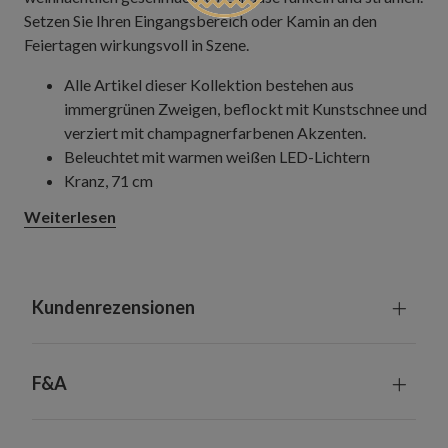
Setzen Sie Ihren Eingangsbereich oder Kamin an den
Feiertagen wirkungsvoll in Szene.
Alle Artikel dieser Kollektion bestehen aus
immergrünen Zweigen, beflockt mit Kunstschnee und
verziert mit champagnerfarbenen Akzenten.
Beleuchtet mit warmen weißen LED-Lichtern
Kranz, 71 cm
Höhe: 18 cm
Weiterlesen
Erfordert 3 Batterien der Größe AA (nicht
enthalten)
Girlande, 183 cm
Breite: 36 cm
Kundenrezensionen
Erfordert 3 Batterien der Größe D (nicht
enthalten)
Mit eingebauter Zeitschaltuhr: 6 Stunden
F&A
eingeschaltet, 18 Stunden ausgeschaltet
Geeignet für Innenräume und überdachte
Außenbereiche