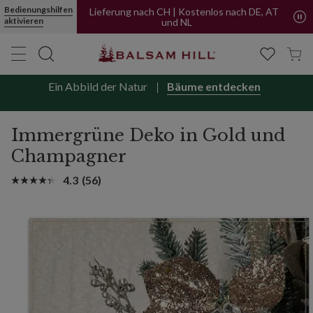
Immergrüne Deko in Gold und Champagner | Balsam Hill
Bedienungshilfen
Lieferung nach CH | Kostenlos nach DE, AT
aktivieren
und NL
Ein Abbild der Natur
Bäume entdecken
Immergrüne Deko in Gold und
Champagner
4.3
(56)