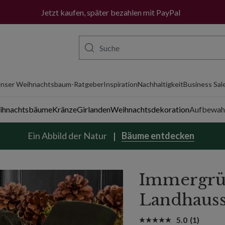
Jetzt kaufen, später bezahlen mit PayPal
nser Weihnachtsbaum-Ratgeber
Inspiration
Nachhaltigkeit
Business Sal
eihnachtsbäume
Kränze
Girlanden
Weihnachtsdekoration
Aufbewah
Ein Abbild der Natur
Bäume entdecken
Immergrü
Landhauss
5.0
(1)