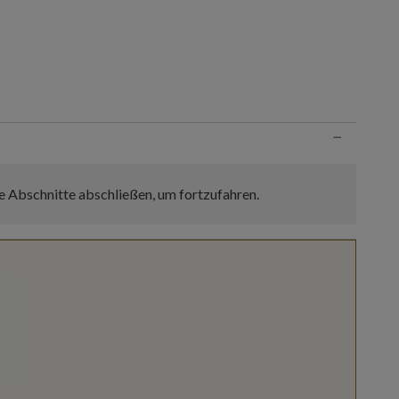
n
−
e Abschnitte abschließen, um fortzufahren.