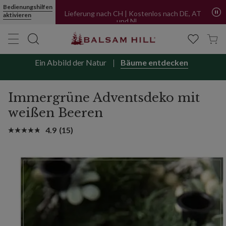
Immergrüne Adventsdeko mit weißen Beeren | Balsam Hill
Bedienungshilfen
Jetzt kaufen, später bezahlen mit PayPal
aktivieren
Lieferung nach CH | Kostenlos nach DE, AT
und NL
Ein Abbild der Natur
Bäume entdecken
Immergrüne Adventsdeko mit
weißen Beeren
4.9
(15)