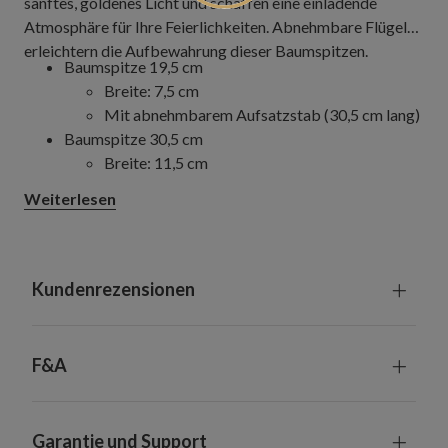
sanftes, goldenes Licht und schaffen eine einladende
Atmosphäre für Ihre Feierlichkeiten. Abnehmbare Flügel
erleichtern die Aufbewahrung dieser Baumspitzen.
Baumspitze 19,5 cm
Breite: 7,5 cm
Mit abnehmbarem Aufsatzstab (30,5 cm lang)
Baumspitze 30,5 cm
Breite: 11,5 cm
Inklusive Aufsatzstab (40,5 cm lang)
Weiterlesen
Mit abnehmbaren Flügeln zur einfachen
Aufbewahrung
Inklusive 2 Ersatzglühlampen und Kabel mit Stecker
(1,5 m)
Kundenrezensionen
Handgefertigt aus Capizmuscheln
Jeder Artikel ist ein handgefertigtes Unikat mit
leichten Variationen
F&A
Nur zur Innennutzung geeignet
Garantie und Support