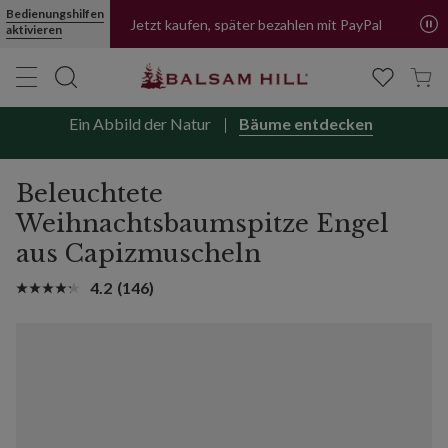
Bedienungshilfen
Jetzt kaufen, später bezahlen mit PayPal
aktivieren
Ein Abbild der Natur
Bäume entdecken
Beleuchtete
Weihnachtsbaumspitze Engel
aus Capizmuscheln
4.2
(146)