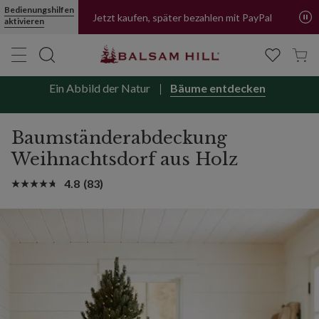
Bedienungshilfen
Jetzt kaufen, später bezahlen mit PayPal
aktivieren
Ein Abbild der Natur
Bäume entdecken
Baumständerabdeckung
Weihnachtsdorf aus Holz
4.8
(83)