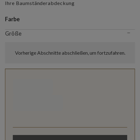
Ihre Baumständerabdeckung
Variant selection
Farbe
−
Größe
Vorherige Abschnitte abschließen, um fortzufahren.