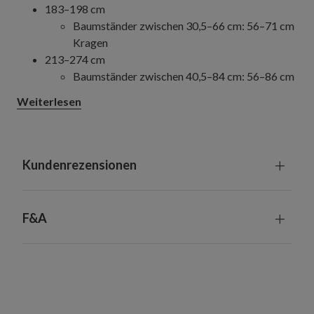
183–198 cm
Baumständer zwischen 30,5–66 cm: 56–71 cm
Kragen
213–274 cm
Baumständer zwischen 40,5–84 cm: 56–86 cm
Kragen
Weiterlesen
305–427 cm
Baumdurchmesser zwischen 71–126 cm: 79–
132 cm Kragen
Kundenrezensionen
F&A