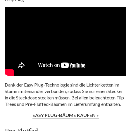
Dank der Easy Plug-Technologie sind die Lichterketten im
Stamm miteinander verbunden, sodass Sie nur einen Stecker
in die Steckdose stecken müssen. Bei allen beleuchteten Flip
Trees und Pre-Fluffed-Bäumen im Lieferumfang enthalten.
EASY PLUG-BÄUME KAUFEN »