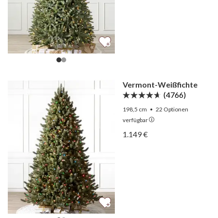
Vermont-Weißfichte
(4766)
198,5 cm
•
22
Optionen
verfügbar
Ansicht Vermont-Weißfich
1.149 €
Ansicht Vermont-Weißfich