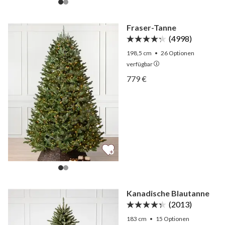
Fraser-Tanne
(4998)
198,5 cm
•
26
Optionen
verfügbar
Ansicht Fraser-Tanne —
779 €
Ansicht Fraser-Tanne —
Kanadische Blautanne
(2013)
183 cm
•
15
Optionen