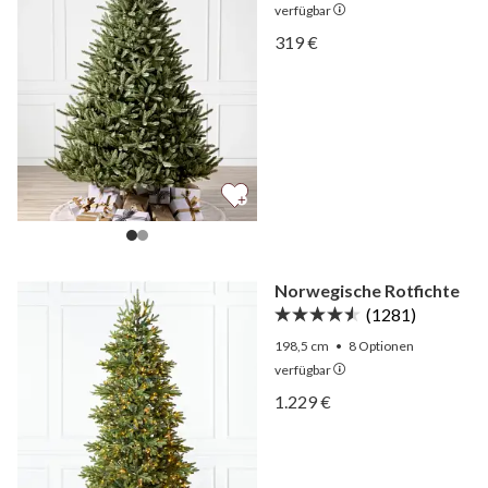
verfügbar
Ansicht Kanadische Blaut
319 €
Ansicht Kanadische Blaut
Norwegische Rotfichte
(1281)
198,5 cm
•
8
Optionen
verfügbar
Ansicht Norwegische Rotf
1.229 €
Ansicht Norwegische Rotf