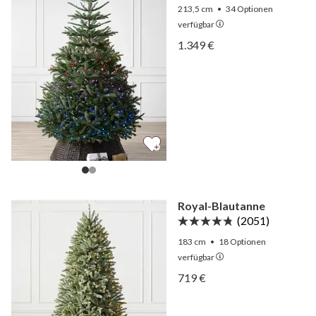
213,5 cm
•
34
Optionen
verfügbar
Ansicht Nordmanntanne 
1.349 €
Ansicht Nordmanntanne 
Royal-Blautanne
(2051)
183 cm
•
18
Optionen
verfügbar
Ansicht Royal-Blautanne 
719 €
Ansicht Royal-Blautanne 