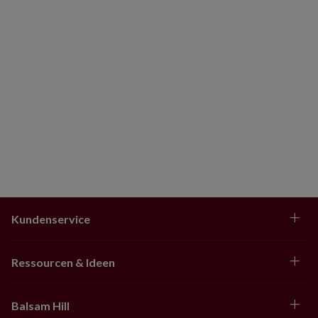
zwei Sets bei einer Baumhöhe von 195 cm, drei Sets
bei einer Baumhöhe von 230 cm und fünf Sets bei
einer Baumhöhe von 270 bis 300 cm. Für einen dichter
behangenen Baum empfehlen wir jeweils ein
zusätzliches Set.
Geeignet für Innenräume und überdachte
Außenbereiche
Kundenservice
Ressourcen & Ideen
Balsam Hill