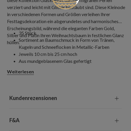
diese Kollektion Glaskugeln, die mit filigranen Perlen
verziert und leicht mit Glitter bestäubt sind. Diese Kleinode
in verschiedenen Formen und Größen verleihen Ihrer
Festtagsdekoration ein abgerundetes und harmonisches
Erscheinungsbild, während die eleganten Farben Gold,
35 Stück
Silber und Platin Ihren Weihnachtsbaum in festlichen Glanz
Sortiment an Baumschmuck in Form von Tränen,
hüllen.
Kugeln und Schneeflocken in Metallic-Farben
Jeweils 10 cm bis 25 cm hoch
Aus mundgeblasenem Glas gefertigt
Für einen dezent geschmückten Baum, der bereits mit
Weiterlesen
Schmuck aus Ihrem Bestand behangen ist, empfehlen
wir ein Set bei einer Baumhöhe von 135 cm bis 195
cm, zwei Sets bei einer Baumhöhe von 230 cm und
drei Sets bei einer Baumhöhe von 270 cm bis 300 cm.
Kundenrezensionen
Für einen dichter behangenen Baum empfehlen wir
jeweils ein zusätzliches Set.
Für einen dezent geschmückten Baum, der nur mit
F&A
Kugeln aus diesem Set behangen ist, empfehlen wir