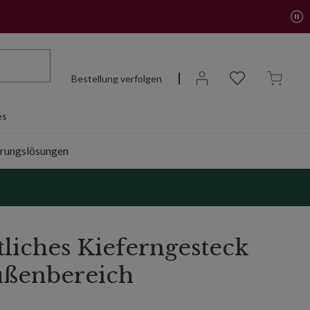
Bestellung verfolgen
es
rungslösungen
liches Kieferngesteck
ußenbereich