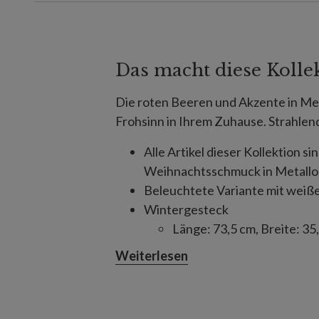
Das macht diese Kolle
Die roten Beeren und Akzente in Met
Frohsinn in Ihrem Zuhause. Strahlen
Alle Artikel dieser Kollektion 
Weihnachtsschmuck in Metallo
Beleuchtete Variante mit weiß
Wintergesteck
Länge: 73,5 cm, Breite: 35
Erfordert 3 Batterien der
Weiterlesen
Kiefernzapfengesteck
Mit echten, nachbearbeit
Länge: 76 cm, Breite: 38 