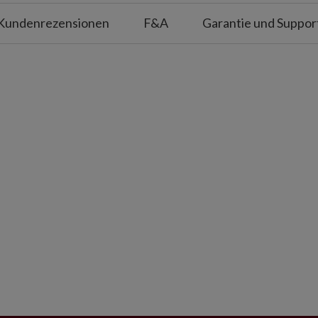
 Größe AA (nicht enthalten)
Kundenrezensionen
F&A
Garantie und Suppor
 eine längere Haltbarkeit empfehlen wir,
e pro Jahr im Freien zu verwenden.