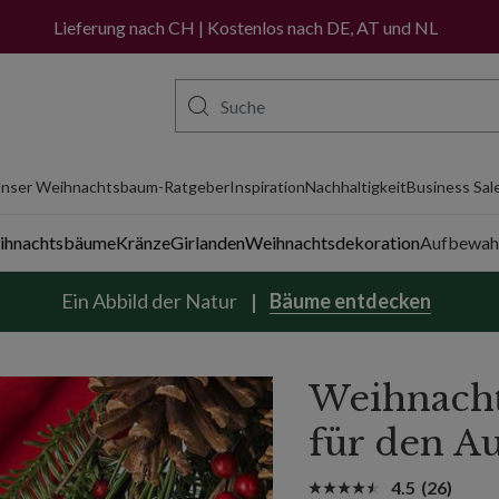
Jetzt kaufen, später bezahlen mit PayPal
Lieferung nach CH | Kostenlos nach DE, AT und NL
nser Weihnachtsbaum-Ratgeber
Inspiration
Nachhaltigkeit
Business Sal
eihnachtsbäume
Kränze
Girlanden
Weihnachtsdekoration
Aufbewah
Ein Abbild der Natur
Bäume entdecken
Weihnacht
für den A
4.5
(26)