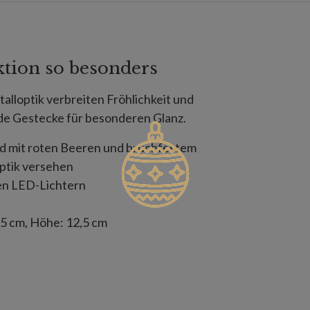
ktion so besonders
alloptik verbreiten Fröhlichkeit und
de Gestecke für besonderen Glanz.
sind mit roten Beeren und bruchfestem
ptik versehen
en LED-Lichtern
,5 cm, Höhe: 12,5 cm
 Größe AAA (nicht enthalten)
eten Kiefernzapfen
cm, Höhe: 15 cm