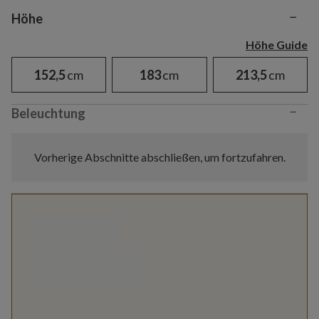
−
Variant selection
Höhe
Höhe Guide
152,5
cm
183
cm
213,5
cm
−
Beleuchtung
Vorherige Abschnitte abschließen, um fortzufahren.