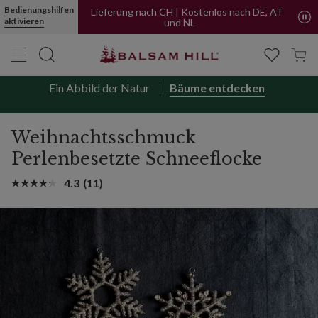
Perlen-Schneeflocken Weihnachtsschmuck | Balsam Hill
Bedienungshilfen
Lieferung nach CH | Kostenlos nach DE, AT
aktivieren
und NL
Ein Abbild der Natur
Bäume entdecken
Weihnachtsschmuck
Perlenbesetzte Schneeflocke
4.3
(11)