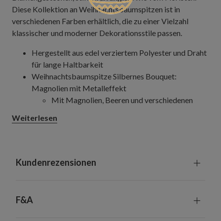
Diese Kollektion an Weihnachtsbaumspitzen ist in
verschiedenen Farben erhältlich, die zu einer Vielzahl
klassischer und moderner Dekorationsstile passen.
Hergestellt aus edel verziertem Polyester und Draht
für lange Haltbarkeit
Weihnachtsbaumspitze Silbernes Bouquet:
Magnolien mit Metalleffekt
Mit Magnolien, Beeren und verschiedenen
Zweigen in Champagnergelb
Weiterlesen
Breite: 40,5 cm, Höhe: 63,5 cm
Weihnachtsbaumspitze Bouquet: Rote Beeren
Mit verschiedenen Beeren in glänzenden
Rottönen
Kundenrezensionen
Breite: 43 cm, Höhe: 78,5 cm
6 dunkelgrüne Kabelbinder inklusive
Empfohlen für Bäume ab einer Höhe von 230 cm
F&A
Nur zur Nutzung in Innenräumen geeignet