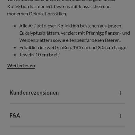
Kollektion harmoniert bestens mit klassischen und
modernen Dekorationsstilen.
Alle Artikel dieser Kollektion bestehen aus jungen
Eukalyptusblättern, verziert mit Pfennigpflanzen- und
Weidenblättern sowie elfenbeinfarbenen Beeren.
Erhältlich in zwei Größen: 183 cm und 305 cm Länge
Jeweils 10 cm breit
Die Basis bildet ein Ring aus Rebzweigen
Weiterlesen
Jeder Artikel ist ein handgefertigtes Unikat mit
leichten Variationen
Geeignet für Innenräume und überdachte
Außenbereiche
Kundenrezensionen
F&A