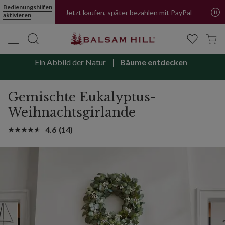
Mehr erfahren
Gemischte Eukalyptus-Weihnachtsgirlande | Balsam Hill
Bedienungshilfen
aktivieren
Jetzt kaufen, später bezahlen mit PayPal
Ein Abbild der Natur
Bäume entdecken
Gemischte Eukalyptus-
Weihnachtsgirlande
4.6
(14)