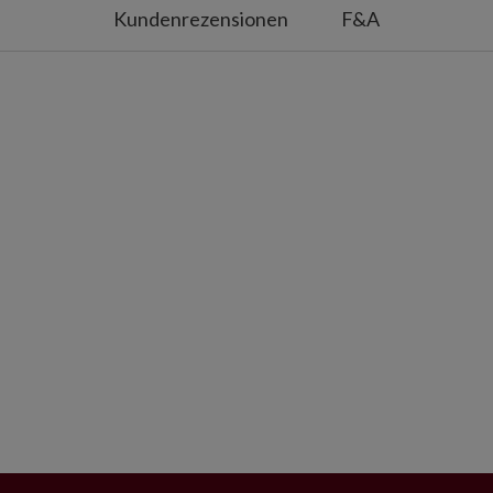
Kundenrezensionen
F&A
me
 Baumdecke
 Baumdecke
 Baumdecke
mdecke
 Baumdecke