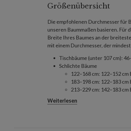
Größenübersicht
Die empfohlenen Durchmesser für B
unseren Baummaßen basieren. Für die
Breite Ihres Baumes an der breitest
mit einem Durchmesser, der mindeste
Tischbäume (unter 107 cm): 4
Schlichte Bäume
122–168 cm: 122–152 cm
183–198 cm: 122–183 cm
213–229 cm: 142–183 cm
244–274 cm: 142–213 cm
Weiterlesen
305–427 cm: 213 cm Bau
Schlanke Bäume
122–274 cm: 122–152 cm
305–457 cm: 152–213 cm