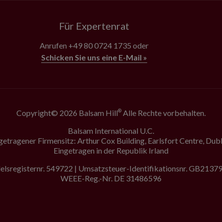
Für Expertenrat
Anrufen
+49 80 0724 1735
oder
Schicken Sie uns eine E-Mail »
Copyright© 2026 Balsam Hill
Alle Rechte vorbehalten.
®
Balsam International U.C.
getragener Firmensitz: Arthur Cox Building, Earlsfort Centre, Dubl
Eingetragen in der Republik Irland
lsregisternr. 549722 | Umsatzsteuer-Identifikationsnr. GB213
WEEE-Reg.-Nr. DE 31486596