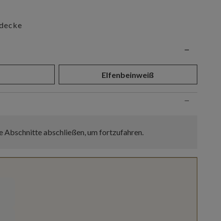
decke
n
−
Elfenbeinweiß
−
e Abschnitte abschließen, um fortzufahren.