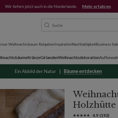
Wir liefern jetzt auch in die Niederlande.
Mehr erfahren
nser Weihnachtsbaum-Ratgeber
Inspiration
Nachhaltigkeit
Business Sal
eihnachtsbäume
Kränze
Girlanden
Weihnachtsdekoration
Aufbewah
Ein Abbild der Natur
Bäume entdecken
Weihnach
Holzhütte 
4.9
(192)