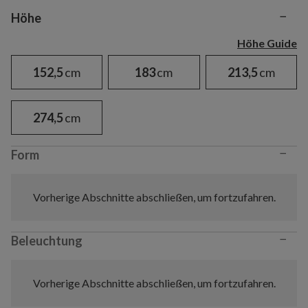
−
Variant selection
Höhe
Höhe Guide
152,5
cm
183
cm
213,5
cm
274,5
cm
−
Form
Vorherige Abschnitte abschließen, um fortzufahren.
−
Beleuchtung
Vorherige Abschnitte abschließen, um fortzufahren.