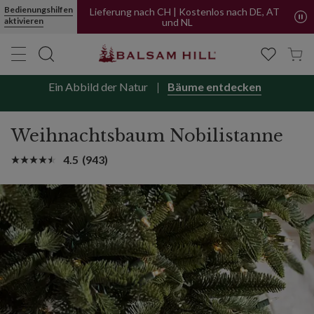
Jetzt kaufen, später bezahlen mit PayPal
Bedienungshilfen
aktivieren
Lieferung nach CH | Kostenlos nach DE, AT
und NL
Ein Abbild der Natur
Bäume entdecken
Weihnachtsbaum Nobilistanne
4.5
(943)