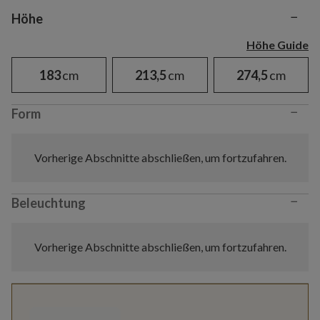
−
Variant selection
Höhe
Höhe Guide
183
cm
213,5
cm
274,5
cm
−
Form
Vorherige Abschnitte abschließen, um fortzufahren.
−
Beleuchtung
Vorherige Abschnitte abschließen, um fortzufahren.