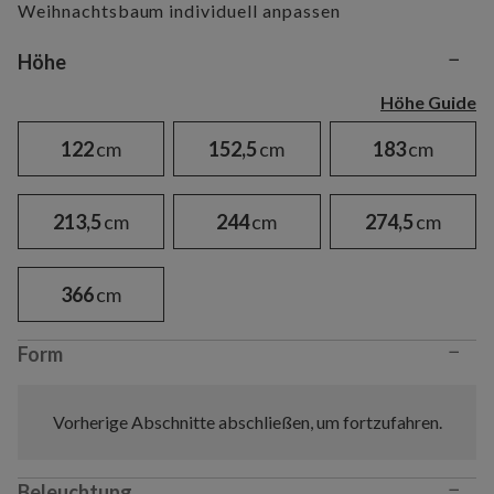
Weihnachtsbaum individuell anpassen
−
Variant selection
Höhe
Höhe Guide
122
cm
152,5
cm
183
cm
213,5
cm
244
cm
274,5
cm
366
cm
−
Form
Vorherige Abschnitte abschließen, um fortzufahren.
−
Beleuchtung