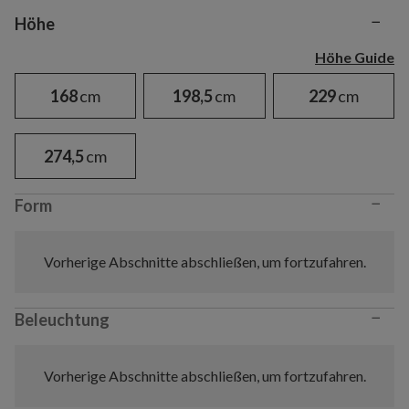
−
Variant selection
Höhe
Höhe Guide
168
cm
198,5
cm
229
cm
274,5
cm
−
Form
Vorherige Abschnitte abschließen, um fortzufahren.
−
Beleuchtung
Vorherige Abschnitte abschließen, um fortzufahren.