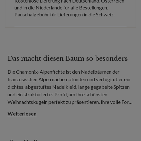
Kostenlose Lieferung nach Deutschland, Österreich
und in die Niederlande für alle Bestellungen.
Pauschalgebühr für Lieferungen in die Schweiz.
Das macht diesen Baum so besonders
Die Chamonix-Alpenfichte ist den Nadelbäumen der
französischen Alpen nachempfunden und verfügt über ein
dichtes, abgestuftes Nadelkleid, lange gegabelte Spitzen
und ein strukturiertes Profil, um Ihre schönsten
Weihnachtskugeln perfekt zu präsentieren. Ihre volle Form
eignet sich hervorragend für Wohnzimmer, Essbereiche und
Weiterlesen
geräumige Flure mit Platz für einen großzügigen
Weihnachtsbaum.