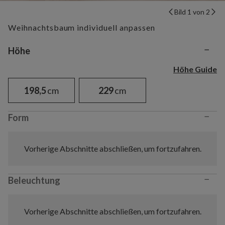
Bild 1 von 2
Weihnachtsbaum individuell anpassen
−
Variant selection
Höhe
Höhe Guide
198,5
cm
229
cm
−
Form
Vorherige Abschnitte abschließen, um fortzufahren.
−
Beleuchtung
Vorherige Abschnitte abschließen, um fortzufahren.