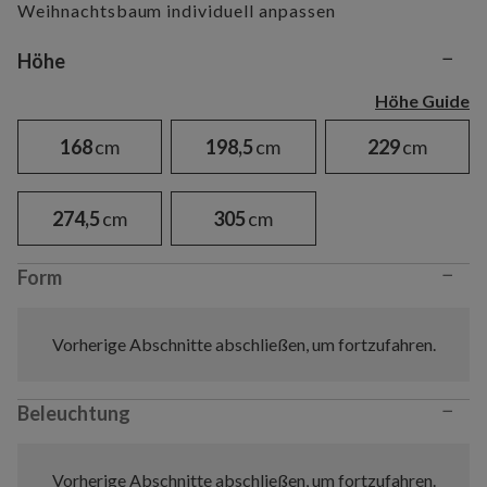
Weihnachtsbaum individuell anpassen
−
Variant selection
Höhe
Höhe Guide
168
cm
198,5
cm
229
cm
274,5
cm
305
cm
−
Form
Vorherige Abschnitte abschließen, um fortzufahren.
−
Beleuchtung
Vorherige Abschnitte abschließen, um fortzufahren.