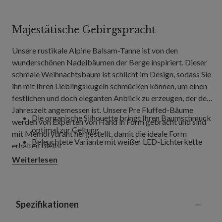
Majestätische Gebirgspracht
Unsere rustikale Alpine Balsam-Tanne ist von den
wunderschönen Nadelbäumen der Berge inspiriert. Dieser
schmale Weihnachtsbaum ist schlicht im Design, sodass Sie
ihn mit Ihren Lieblingskugeln schmücken können, um einen
festlichen und doch eleganten Anblick zu erzeugen, der der
Jahreszeit angemessen ist. Unsere Pre Fluffed-Bäume
Die organische Silhouette bringt Ihren Baumschmuck
werden von Experten von Hand in Form gebracht und sind
optimal zur Geltung.
mit Memorydraht hergestellt, damit die ideale Form
Beleuchtete Variante mit weißer LED-Lichterkette
erhalten bleibt.
Weiterlesen
Spezifikationen