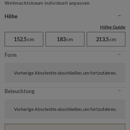
Weihnachtsbaum individuell anpassen
−
Variant selection
Höhe
Höhe Guide
152,5
cm
183
cm
213,5
cm
−
Form
Vorherige Abschnitte abschließen, um fortzufahren.
−
Beleuchtung
Vorherige Abschnitte abschließen, um fortzufahren.