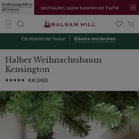
Bedienungshilfen
Jetzt kaufen, später bezahlen mit PayPal
aktivieren
Ein Abbild der Natur
Bäume entdecken
Halber Weihnachtsbaum
Kensington
4.8
(242)