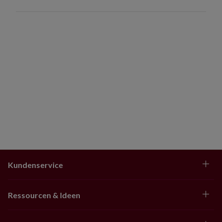
244–274 cm: 183–213 cm Baumdecke
305–427 cm: 213 cm Baumdecke
Ausladende Bäume
183–274 cm: 183–213 cm Baumdecke
Kundenservice
Ressourcen & Ideen