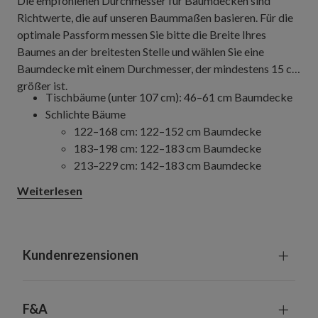
Die empfohlenen Durchmesser für Baumdecken sind
Richtwerte, die auf unseren Baummaßen basieren. Für die
optimale Passform messen Sie bitte die Breite Ihres
Baumes an der breitesten Stelle und wählen Sie eine
Baumdecke mit einem Durchmesser, der mindestens 15 cm
größer ist.
Tischbäume (unter 107 cm): 46–61 cm Baumdecke
Schlichte Bäume
122–168 cm: 122–152 cm Baumdecke
183–198 cm: 122–183 cm Baumdecke
213–229 cm: 142–183 cm Baumdecke
244–274 cm: 142–213 cm Baumdecke
Weiterlesen
305–427 cm: 213 cm Baumdecke
Schlanke Bäume
122–274 cm: 122–152 cm Baumdecke
305–457 cm: 152–213 cm Baumdecke
Kundenrezensionen
Vollständige/Traditionelle Bäume
122–198 cm: 122–152 cm Baumdecke
213–229 cm: 152–183 cm Baumdecke
F&A