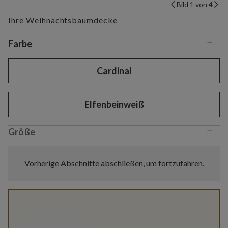
Bild 1 von 4
Ihre Weihnachtsbaumdecke
−
Variant selection
Farbe
Cardinal
Elfenbeinweiß
−
Größe
Vorherige Abschnitte abschließen, um fortzufahren.