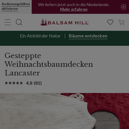
Bedienungshilfen
Wir liefern jetzt auch in die Niederlande.
aktivieren
Mehr erfahren
Ein Abbild der Natur
Bäume entdecken
Gesteppte
Weihnachtsbaumdecken
Lancaster
4.8
(81)