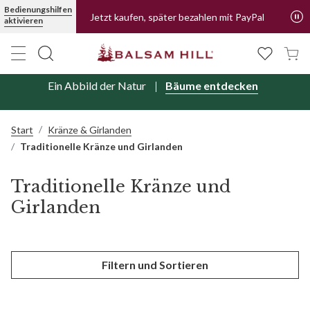
Bedienungshilfen
Jetzt kaufen, später bezahlen mit PayPal
aktivieren
Ein Abbild der Natur
Bäume entdecken
Start
Kränze & Girlanden
Traditionelle Kränze und Girlanden
Traditionelle Kränze und
Girlanden
Filtern und Sortieren