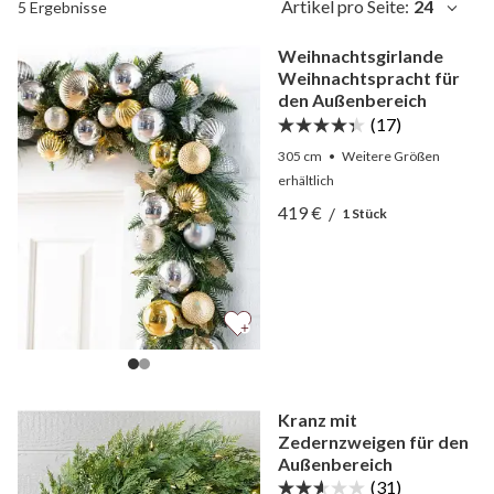
Artikel pro Seite:
24
5 Ergebnisse
Weihnachtsgirlande
Weihnachtspracht für
den Außenbereich
(17)
305 cm
•
Weitere
Größen
erhältlich
Ansicht Weihnachtsgirlan
419 €
/
1 Stück
Ansicht Weihnachtsgirlan
Kranz mit
Zedernzweigen für den
Außenbereich
(31)